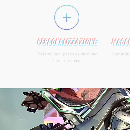
PERSONALIZZAZIONE
MASSI
Creiamo ogni pezzo da zero per
Contattac
renderlo unico