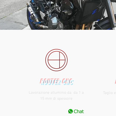
ROUTER CNC
Lavorazione alluminio da da 1 a
Taglio e
15 mm di spessore