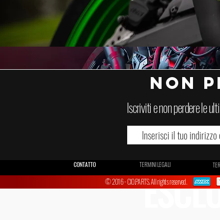
NON P
Iscriviti e non perdere le u
ORIG
CONTATTO
TERMINI LEGALI
TER
ESCLU
© 2016 - CIO.PARTS. All rights reserved.