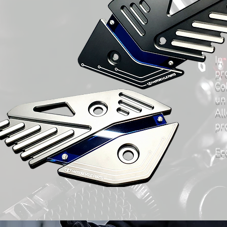
In
pr
Co
un
Al
pr
Ec