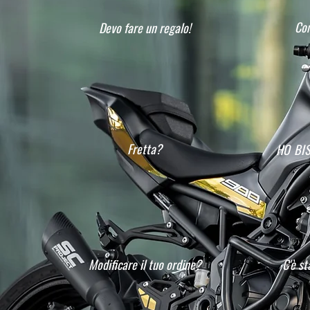
Com
Devo fare un regalo!
Fretta?
HO BI
Modificare il tuo ordine?
C'è st